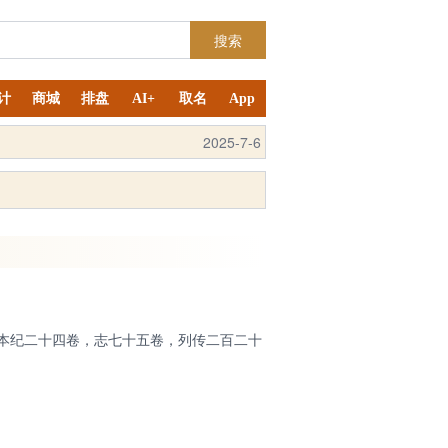
搜索
计
商城
排盘
AI+
取名
App
2025-9-4
本纪二十四卷，志七十五卷，列传二百二十