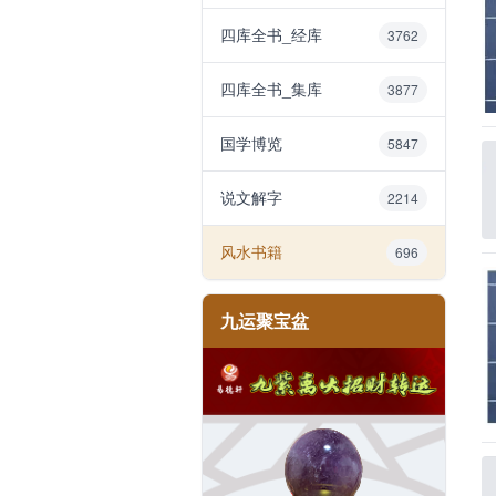
四库全书_经库
3762
四库全书_集库
3877
国学博览
5847
说文解字
2214
风水书籍
696
九运聚宝盆