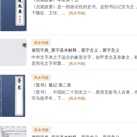
《贞观政要》是一部政论性的史书。这部书以记言为主
下魏征、王珪、...
[风水书籍]
风水书籍
康熙字典_嘗字基本解释，嘗字含义，嘗字意义
中华文字来之于远古的象形文字，如甲骨文及形象文，
是简化文字和繁...
[风水书籍]
风水书籍
《晋书》载记·第二章
《晋书》，中国的二十四史之一，唐房玄龄等人合著，
司马懿早年，下...
[风水书籍]
风水书籍
康熙字典_册字基本解释，册字含义，册字意义