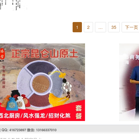
1
2
…
35
下一页 
416723897 微信: 13166337010