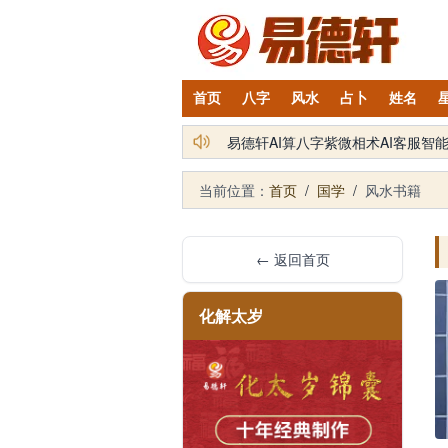
首页
八字
风水
占卜
姓名
铁笔居士简介及服务项目
当前位置：
首页
/
国学
/
风水书籍
← 返回首页
化解太岁