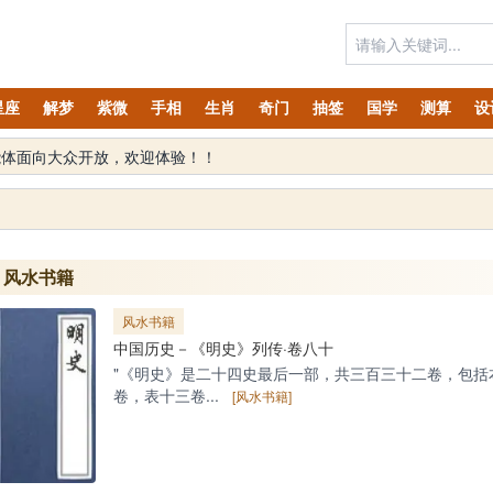
星座
解梦
紫微
手相
生肖
奇门
抽签
国学
测算
设
风水书籍
风水书籍
中国历史－《明史》列传·卷八十
"《明史》是二十四史最后一部，共三百三十二卷，包括
卷，表十三卷...
[风水书籍]