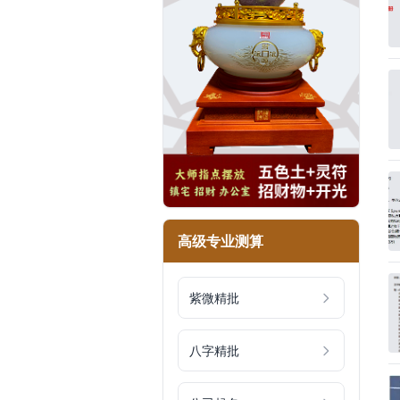
高级专业测算
紫微精批
八字精批