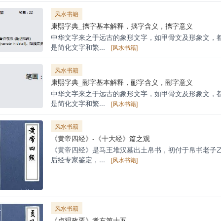
风水书籍
康熙字典_摛字基本解释，摛字含义，摛字意义
中华文字来之于远古的象形文字，如甲骨文及形象文，
是简化文字和繁...
[风水书籍]
风水书籍
康熙字典_彨字基本解释，彨字含义，彨字意义
中华文字来之于远古的象形文字，如甲骨文及形象文，
是简化文字和繁...
[风水书籍]
风水书籍
《黄帝四经》-《十大经》篇之观
《黄帝四经》是马王堆汉墓出土帛书，初付于帛书老子
后经专家鉴定，...
[风水书籍]
风水书籍
《贞观政要》孝友第十五