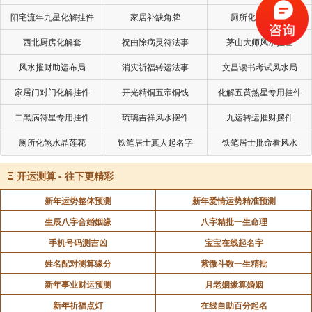
称奬人才，不遗寸长，访问贤能，疏列姓名及其可用之
阳宅流年九星化解挂件
家居补缺角牌
厕所化秽气煞套
实，以备采取，其所荐进，亦不欲人之知也。所着復有
班马字类。机深于书学，尺牍人多藏弆云。
西北厨房化解套
祝由除病灵符法事
茅山大师风水挂画
风水摧财助运布局
消灾祈福转运法事
文昌读书考试风水局
沈焕字叔晦，定海人。试入太学，始与临川陆九
龄为友，从而学焉。干道五年举进士，授余姚尉、扬州
家居门对门化解挂件
开光精铜五帝铜钱
化解五黄煞星专用挂件
教授。召为太学录，以所躬行者淑诸人，蚤暮延见学
二黑病符星专用挂件
琉璃吉祥风水摆件
九运转运摧财摆件
者，孜孜诲诱，长贰同僚忌其立异。会充殿试考官，唱
厕所化煞水晶莲花
铁笔居士真人起名字
铁笔居士批命看风水
名日序立庭下，帝伟其仪观，遣内侍问姓名，衆滋忌
之。或劝其姑营职，道未可行也，焕曰：「道与职有二
Ξ
开运测算 - 往下更精彩
乎？」适私试发策，引孟子：「立乎人之本朝而道不
新年运势整体预测
新年爱情运势精准预测
行，耻也。」言路以为讪己，请黜之，在职才八旬，调
生辰八字合婚姻缘
八字精批一生命理
高邮军教授而去。
手机号码测吉凶
宝宝在线起名字
后充干办浙东安抚司公事。高宗山陵，百司次舍
姓名配对测算缘分
紫微斗数一生精批
供帐酒食之需，供给不暇，焕亟言于安抚使郑汝谐曰：
新年事业财运预测
月老姻缘算婚姻
「国有大戚，而臣子宴乐自如，安乎？」汝谐属焕条
新年祈福点灯
在线自助百分起名
奏。充修奉官，移书御史，请明示丧纪本意，使贵近哀