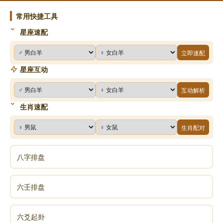
于婺，璘徒步往谒之，以书告其家曰：「敝床疏席，总
是佳趣；栉风沐雨，反为美境。」
常用快捷工具
举干道八年进士，两授郡教授，不赴。继为江西
星座速配
转运司干办公事。或忌璘所学，望风心议，及与璘处，
立即速配
了无疑间。为徽州教授，徽习顿异。诗、礼久不预贡
星座互动
士，学几无传，璘作诗礼讲解，家传人习，自是其学寖
盛。丞相留正称璘为当今第一教官，司业汪逵首欲荐
互动解析
璘，或谓璘举员已足，逵曰：「吾职当举教官，舍斯人
生肖速配
将谁先？」卒剡荐之。知平阳县，郡政颇苛，及璘以民
生肖配对
病告，辞严义正，守为改容。秩满，通判宜州，卒。
璘乐于教人，尝曰：「师道尊严，璘不如叔晦，
八字排盘
若启迪后进，则璘不敢多逊。」袁燮谓璘笃实不欺，无
豪髮矫伪。杨简谓璘孝友忠实，道心融明。楼钥谓璘之
六壬排盘
于人，如熙然之阳春。淳祐中，特謚文靖。
曹彦约字简甫，都昌人。淳熙八年进士。尝从朱
六爻起卦