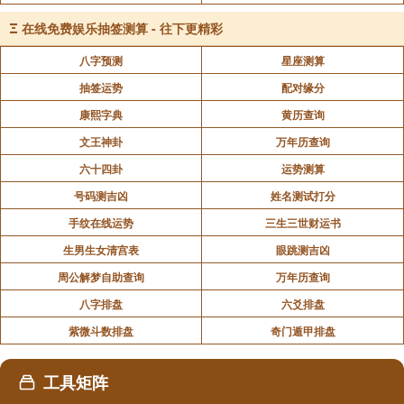
戚之心重，则茇舍菲食自安，不烦弹劾而须索绝矣。于
Ξ
在线免费娱乐抽签测算 - 往下更精彩
是治并缘为姦者，追偿率敛者，支费顿减。
八字预测
星座测算
岁旱，常平使分择官属振恤，得上虞、余姚二
抽签运势
配对缘分
县，无復流殍。改知婺源，三省类荐书以闻，遂通判舒
康熙字典
黄历查询
州。闲居虽病，犹不废读书，拳拳然以母老为念、善类
文王神卦
万年历查询
凋零为忧。卒，丞相周必大闻之曰：「追思立朝不能推
六十四卦
运势测算
贤扬善，予愧叔晦，益者三友，叔晦不予愧也。」
号码测吉凶
姓名测试打分
焕人品高明，而其中未安，不苟自恕，常曰昼观
手纹在线运势
三生三世财运书
诸妻子，夜卜诸梦寐，两者无愧，始可以言学。追赠直
生男生女清宫表
眼跳测吉凶
华文阁，特謚端宪。
周公解梦自助查询
万年历查询
焕之友舒璘字元质，一字元宾，奉化人。补入太
八字排盘
六爻排盘
学。张栻官中都，璘往从之，有所开警。又从陆九渊
紫微斗数排盘
奇门遁甲排盘
游，曰：「吾惟朝于斯，夕于斯，刻苦磨厉，改过迁
善，日有新功，亦可以弗畔矣乎。」朱熹、吕祖谦讲学
工具矩阵