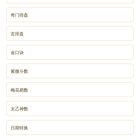
熹讲学，歷建平尉、桂阳司录、辰溪令，知乐平县，主
管江西安抚司机宜文字。知澧州，未上，薛叔似宣抚京
奇门排盘
湖，辟主管机宜文字。汉阳阙守，檄摄军事。时金人大
入，郡兵素寡弱，彦约搜访土豪，得许禼俾总民兵，赵
玄排盘
观俾防水道，党仲昇将宣抚司军屯郡城。金重兵围安
陆，游骑闯汉川，彦约授观方略，结渔户拒守南河，观
金口诀
逆击，斩其先锋，且遣死士焚其战舰，昼夜殊死战，北
渡追击，金人大败去。又遣仲昇势金人砦，杀千余人，
仲昇中流矢死。奏观补成忠郎、汉川簿尉，赠仲昇修武
紫微斗数
郎，官其后二人。彦约以守御功进秩二等，就知汉阳。
梅花易数
嘉定元年，诏求言，彦约上封事，谓「敌岂不以
岁币为利，惟其所向辄应，所求辄得，以我为易与而纵
其欲。莫若迟留小使，督责边备，假以岁月，当知真
太乙神数
伪。设復大举，则民固已怨矣，欲进而我已戒严，欲退
而彼有叛兵，决胜可期矣。」寻提举湖北常平，权知鄂
日期转换
州兼湖广总领，改提点刑狱，迁湖南转运判官。