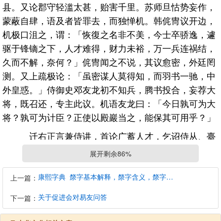
县。又论郡守轻滥太甚，贻害千里。苏师旦怙势妄作，
蒙蔽自肆，语及者皆罪去，而独惮机。韩侂冑议开边，
机极口沮之，谓：「恢復之名非不美，今士卒骄逸，遽
驱于锋镝之下，人才难得，财力未裕，万一兵连祸结，
久而不解，奈何？」侂冑闻之不说，其议愈密，外廷罔
测。又上疏极论：「虽密谋人莫得知，而羽书一驰，中
外皇惑。」侍御史邓友龙初不知兵，腾书投合，妄荐大
将，既召还，专主此议。机语友龙曰：「今日孰可为大
将？孰可为计臣？正使以殿巖当之，能保其可用乎？」
迁右正言兼侍讲，首论广蓄人才，乞诏侍从、臺
谏、学士、待制、三牙管军各举将帅边郡一二人，召问
展开剩余86%
甄拔，优养以备缓急。进太常少卿兼权中书舍人，诏遣
宣谕荆、襄，机昌言曰：「使往慰安人情则可，必欲开
康熙字典_漦字基本解释，漦字含义，漦字意义
上一篇：
边启衅，有死而已，不能从也。」泗州捷闻，愈增忧
关于促进会对易友问答
下一篇：
危，且曰：「若自此成功，以摅列圣之宿愤，老臣虽死
亦幸，谪官，但恐进锐退速，祸愈深耳。」友龙至不能