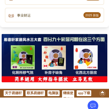
兵，彦约固争之，榘不悦，然世传终桀骜不肯出峒。彦
约密遣罗九迁为间，诱胡友睦，许以重赏，友睦遂杀世
📜
传。江西来争功，不与校。擢侍右郎官，以右正言郑昭
事业财运
2025 新版
先言，寝其命。
久之，以为利路转运判官兼知利州。关外乏食，
彦约悉发本司所储减价遣粜，劝分免役，通商蠲税，民
赖以济。时沔州都统制王大才骄横，制置使董居谊既不
得其柄，反曲意奉之。彦约以蜀之边面诸司并列，兵权
不一，微有小警，纷然奏议，理财者归怨于兵弱，握兵
者归咎于财寡，乃作病夫议，献之庙堂，曰：
古之临边，求一贤者而尽付之兵权，兵权正则事
体重，兵权专则号令一。今庙堂之上，患士大夫不奉行
诏令，恶士大夫不恪守忠实。故虽信而用之，又以人参
关于易德轩
联系易德轩
电脑版
继续使
app下载
之；虽以事权付之，又从中御以繫维之。致使知事者不
用移动
敢任事，畏事者常至失事，卒有缓急，各持己见，兵权
版
财计，互相归咎。