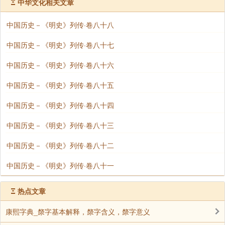
Ξ
中华文化相关文章
堪曰：「不逐此人，则异议无所回。」机遂以言去。
中国历史－《明史》列传·卷八十八
侂冑诛，召为吏部侍郎兼太子左庶子，还朝，
言：「至公始可以服天下，权臣以私意横生，败国殄
中国历史－《明史》列传·卷八十七
民，今当行以至公。若曰私恩未报，首为汲引，私雠未
中国历史－《明史》列传·卷八十六
復，且为沮抑，一涉于私，人心将无所观感矣。」又
中国历史－《明史》列传·卷八十五
言：「两淮招集敢勇，不难于招而难于处。若非绳以纪
律，课其勤惰，必为后害。」仍请检校权臣、内侍等没
中国历史－《明史》列传·卷八十四
入家赀，专为养兵之助。机里人有故官吏部，丧未举而
中国历史－《明史》列传·卷八十三
子赴调者，机谓彼既冒法禁，而部胥不之问，即挞数
吏，使之治葬而后来。闻者韪之。
中国历史－《明史》列传·卷八十二
兼太子詹事，着歷代帝王总要以裨考订。迁给事
中国历史－《明史》列传·卷八十一
中。海巡八厢亲从、都军头、指挥使年劳转资，恩旨太
滥，乞收寝未应年格之人，年已及者予之，帝称善良
Ξ
热点文章
久。飞蝗为灾，机应诏言：「和议甫成，先务安静，葺
康熙字典_漦字基本解释，漦字含义，漦字意义
罅漏以成纪纲，节财用以固邦本，练士卒以壮国威。」