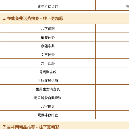
新年祈福点灯
Ξ
在线免费运势抽签 - 往下更精彩
八字预测
抽签运势
康熙字典
文王神卦
六十四卦
号码测吉凶
手纹在线运势
生男生女清宫表
周公解梦自助查询
八字排盘
紫微斗数排盘
Ξ
吉祥网精品推荐 - 往下更精彩