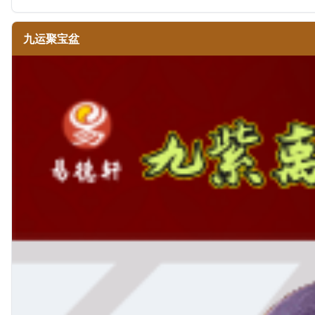
九运聚宝盆