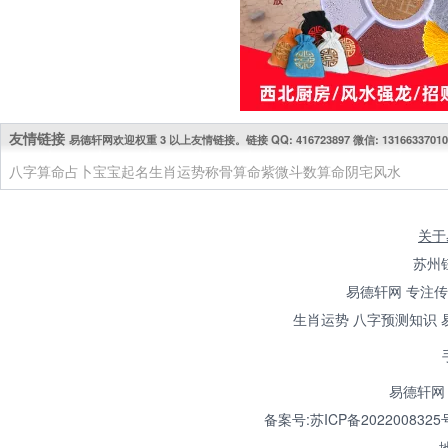
友情链接
易德轩网欢迎权重 3 以上友情链接。链接 QQ: 416723897 微信: 13166337010
八字算命
占卜
宝宝起名
生肖运势
称骨算命
紫微斗数算命
阴宅风水
关于
苏州
易德轩网 专注
生肖运势 八字预测知识 
易德轩网 
备案号:苏ICP备2022008325