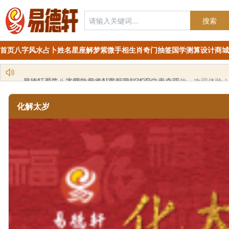
搜索
首页
八字
风水
占卜
姓名
星座
解梦
紫微
手相
生肖
奇门
抽签
国学
测算
设计
商城
易德轩AI算八字紫微相术AI客服智能体面向大众开放，欢迎体验
化解太岁